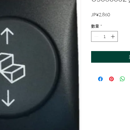
價
JP¥2,860
格
數量
*