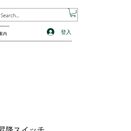
登入
案内
02 昇降スイッチ