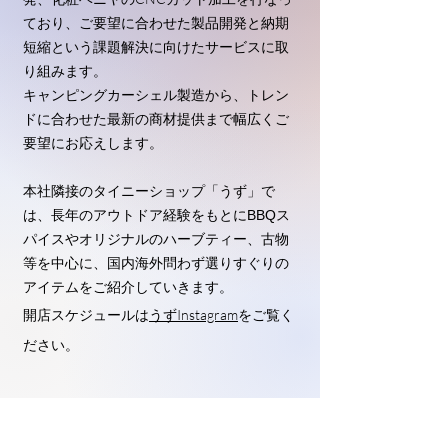
ており、ご要望に合わせた製品開発と納期
短縮という課題解決に向けたサービスに取
り組みます。
キャンピングカーシェル製造から、トレン
ドに合わせた最新の商材提供まで幅広くご
要望にお応えします。
本社隣接のタイニーショップ「うず」で
は、長年のアウトドア経験をもとにBBQス
パイスやオリジナルのハーブティ
ー、古物
等を中心に、国内海外問わず選りすぐりの
アイテムをご紹介していきます。
開店スケジュール
は
うずInstagram
をご覧く
ださい。