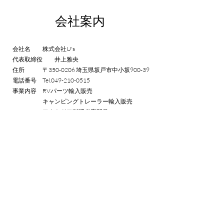
​​会社案内
会社名 株式会社U's
代表取締役 井上雅央
住所​ 〒350-0206 埼玉県坂戸市中小坂900-39
電話番号 Tel.049-210-0515
事業内容 RVパーツ輸入販売
キャンピングトレーラー輸入販売
アウトドア料理考案開発
スパイス・ハーブティー販売
古物販売
（
第431110062098号 埼玉県公安委員会）