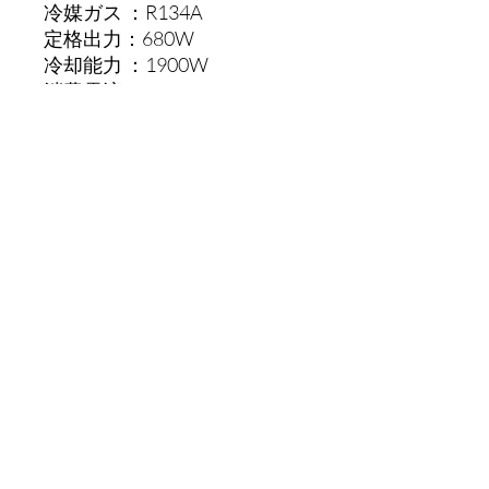
冷媒ガス ：R134A
定格出力：680W
冷却能力 ：1900W
消費電流：20‑60A
室外機寸法 ：
670×660×160mm（H×W×D）
室内機寸法 ：
500×500×50mm（H×W×D）
開口寸法：360×360 mm（RV
用）
©2022 U's