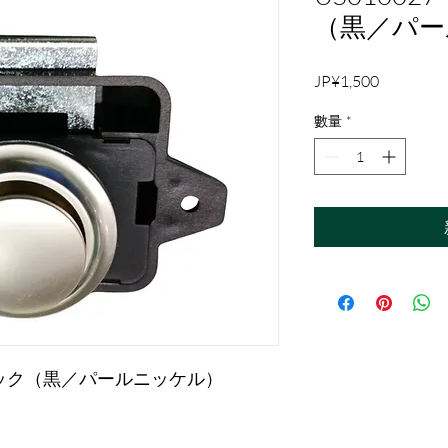
（黒／パー
價
JP¥1,500
格
數量
*
シュロック（黒／パールニッケル）