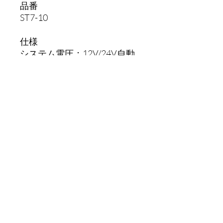
品番
ST7-10
仕様
システム電圧：12V/24V自動
識別
制御方式：PWM
最大充電電流：10A
外形寸法
約168 × 92 × 42mm
重量
約320g