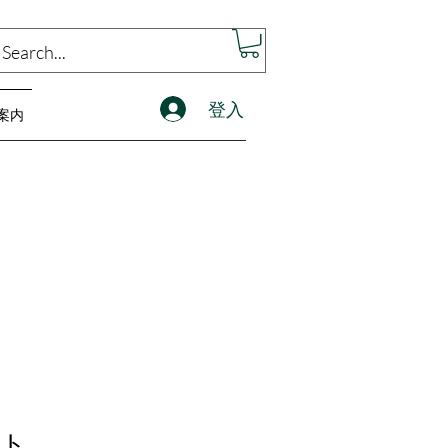
登入
案内
ット