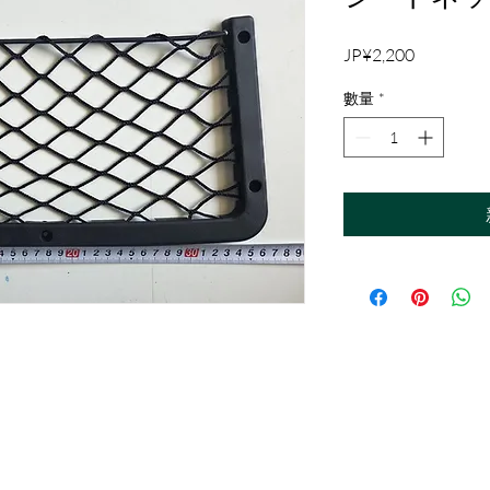
價
JP¥2,200
格
數量
*