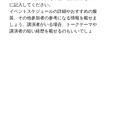
に記入してください。
イベントスケジュールの詳細やおすすめの服
装、その他参加者の参考になる情報を載せま
しょう。講演者がいる場合、トークテーマや
講演者の短い経歴を載せるのもいいでしょ
う。特定の方を対象にしたイベントである場
合は、その旨を明記してください。
この欄を利用してイベントのオリジナリティ
や開催への思いをアピールし、ユーザーの参
加意欲を高めましょう。
分享此活動