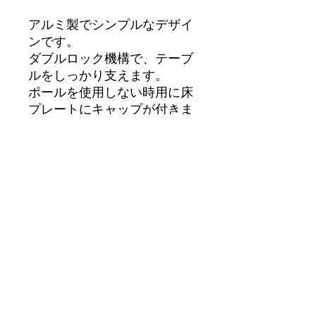
アルミ製でシンプルなデザイ
ンです。
ダブルロック機構で、テーブ
ルをしっかり支えます。
ポールを使用しない時用に床
プレートにキャップが付きま
す。
全体長さ： H 675mm（上下プ
レート装着時）
ポール単体： H 665mm x
φ50mm
テーブル側取付プレート： H
43mm x φ160mm
床側取付プレート： H 10mm
x φ175mm