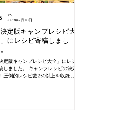
U's
2023年7月10日
「決定版キャンプレシピ大
全」にレシピ寄稿しまし
た。
決定版キャンプレシピ大全」にレシピ
稿しました。 キャンプレシピの決定
！圧倒的レシピ数250以上を収録しま
た。 判 型A5判 ページ288ページ
BN978-4-405-08229-8 発売日
23/07/06 定価2,200円（本体2,000円
）...