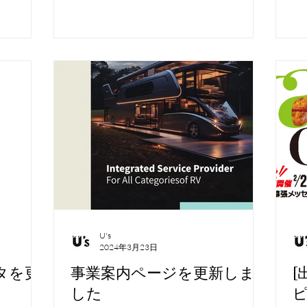
ンピング
を行います。 キャンピングカーシェル
な
ドやニーズ
製造から、トレンドやニーズに合わせた
す。
で幅広くご
最新の部材...
この機会
い。 開
2月2日
示ホール1
U's
2024年3月23日
タを更
事業案内ページを更新しま
[
した
ピ