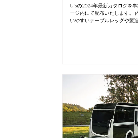
U'sの2024年最新カタログを
ージ内にて配布いたします。 
いやすいテーブルレッグや製
番モデルとしてラインナップ
す。水回りや電装品は近年人
クを中心に揃えています。 当
店となり取り扱うキャンピン
ーPANDA、牽...