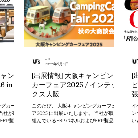
U's
2025年9月1日
キャン
[出展情報] 大阪キャンピング
[
in 幕
カーフェア2025 / インテッ
ピ
クス大阪
ングカーシ
このたび、 大阪キャンピングカーフェ
イ
 当社が取
ア2025 に出展いたします。 当社が取り
ン
FRP製品
組んでいるFRPパネルおよびFRP製品、
い
ト加工製品
化粧ベニヤのCNCカット加工製品の展示
パ
、新商品
と、総合的なRVパーツと新商品の展示
の