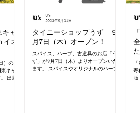
U's
2023年8月31日
関東キャ
タイニーショップうず ９
n イオ
月7日（木）オープン！
スパイス、ハーブ、古道具のお店「う
ず」が9月7日（木）よりオープンいたし
（日）の２
「
ます。 スパイスやオリジナルのハーブ
関東キャン
寄
ティーの他、アウトドアにも日常生活に
。 出展
版
も使いやすい、様々な商品を取り扱って
軽量トレー
し
いきます。 開店スケジュールはうず
のご来場を
IS
Instagramをご覧ください。 ※9月中は
リーズ...
20
11:00 -...
+税