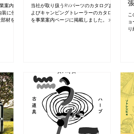
事業案内ペ
当社が取り扱うRVパーツのカタログお
内装に使
よびキャンピングトレーラーのカタログ
こ
造部材を定
を事業案内ページに掲載しました。 オ
ョ
しておりま
ンラインショップに掲載していない商品
り
気色ブラッ
も小ロットからお取り寄せ可能です。
開
社が代理
商品カタログよりお選び頂き、お問い合
の
グトレーラ
わせフォームよりお問い合わせくださ
行
い。
造
新