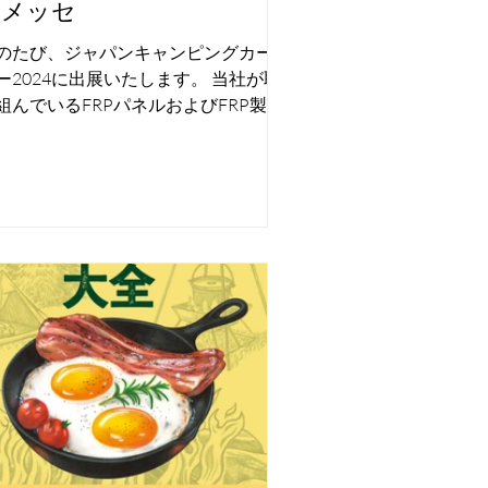
張メッセ
のたび、ジャパンキャンピングカーシ
ー2024に出展いたします。 当社が取
組んでいるFRPパネルおよびFRP製品
発や化粧ベニヤのCNCカット加工製品
展示と、総合的なRVパーツの展示を
います。 キャンピングカーシェル製
から、トレンドやニーズに合わせた最
の部材提供...