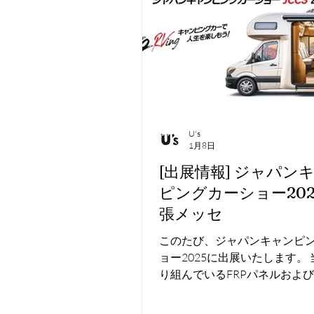
U's
1月8日
[出展情報] ジャパン
ピングカーショー2026 
張メッセ
このたび、ジャパンキャンピ
ョー2025に出展いたします。
り組んでいるFRPパネルおよび
開発や化粧ベニヤのCNCカッ
の展示と、総合的なRVパーツ