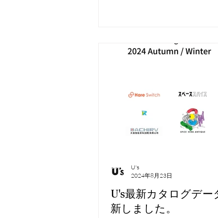
の展示販売を行います。 キャ
カーシェル製造から、トレン
に合わせた最新の部材提供ま
要望にお応えします。 是非、
に当ブースへ足をお運びくださ
催日：2026年1月30日（金）～
（月） 会場：幕張メッセ 展
～6
U's
2024年8月23日
U's最新カタログデー
新しました。