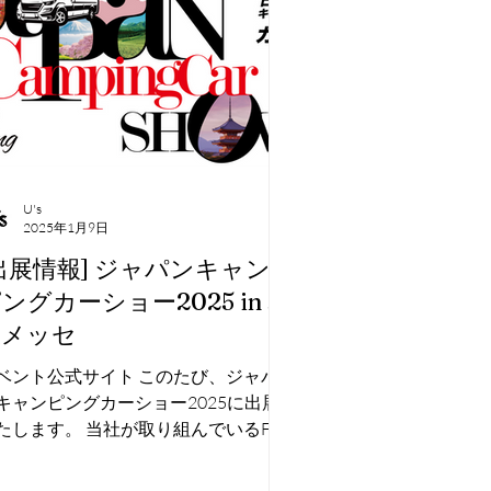
U's
2025年1月9日
出展情報] ジャパンキャン
ングカーショー2025 in 幕
張メッセ
ベント公式サイト このたび、ジャパ
キャンピングカーショー2025に出展
たします。 当社が取り組んでいるFRP
ネルおよびFRP製品開発や化粧ベニヤ
CNCカット加工製品の展示と、総合的