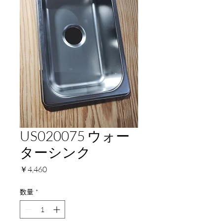
US020075 ウォー
ターシンク
価
￥4,460
格
数量
*