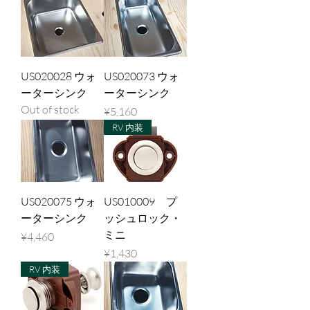
US020028 ウォ
US020073 ウォ
ーターシンク
ーターシンク
Out of stock
Price
¥5,160
RV 内装
US020075 ウォ
US010009 プ
ーターシンク
ッシュロック・
ミニ
Price
¥4,460
Price
¥1,430
RV 内装