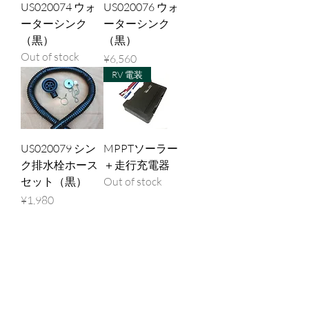
US020074 ウォ
US020076 ウォ
ーターシンク
ーターシンク
（黒）
（黒）
Out of stock
Price
¥6,560
RV 電装
US020079 シン
MPPTソーラー
ク排水栓ホース
＋走行充電器
セット（黒）
Out of stock
Price
¥1,980
RV 電装
チャージコント
US0100025 プ
ローラー 10A
ッシュロック・