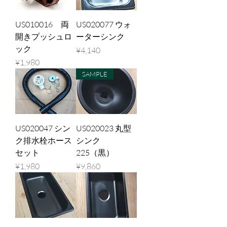
US010016 両
US020077 ウォ
開きプッシュロ
ーターシンク
ック
Price
¥4,140
Price
¥1,980
SAMPLE
US020047 シン
US020023 丸型
ク排水栓ホース
シンク
セット
225（黒）
Price
Price
¥1,980
¥9,860