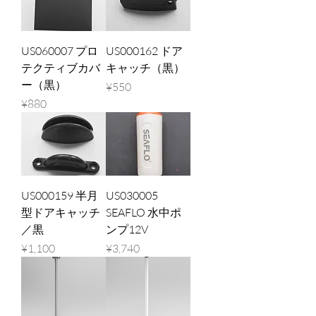
US060007 プロ
US000162 ドア
テクティブカバ
キャッチ（黒）
ー（黒）
Price
¥550
Price
¥880
US000159 半月
US030005
型ドアキャッチ
SEAFLO 水中ポ
／黒
ンプ12V
Price
Price
¥1,100
¥3,740