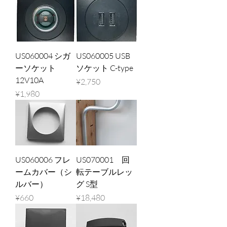
US060004 シガ
US060005 USB
ーソケット
ソケット C-type
12V10A
Price
¥2,750
Price
¥1,980
US060006 フレ
US070001 回
ームカバー（シ
転テーブルレッ
ルバー）
グ S型
Price
Price
¥660
¥18,480