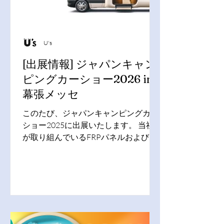
U's
[出展情報] ジャパンキャン
ピングカーショー2026 in
幕張メッセ
このたび、ジャパンキャンピングカー
ショー2025に出展いたします。 当社
が取り組んでいるFRPパネルおよび
FRP製品開発や化粧ベニヤのCNCカッ
ト加工製品の展示と、総合的なRVパー
ツ、新商品の展示販売を行います。 キ
ャンピングカーシェル製造から、トレ
ンドやニーズに合わせた最新の部材提
供まで幅広くご要望にお応えします。
是非、この機会に当ブースへ足をお運