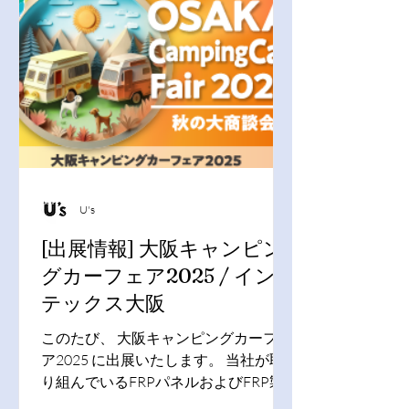
びください。 開催日：2026年1月30日
（金）～2月2日（月） 会場：幕張メッ
セ 展示ホール1～6
U's
[出展情報] 大阪キャンピン
グカーフェア2025 / イン
テックス大阪
このたび、 大阪キャンピングカーフェ
ア2025 に出展いたします。 当社が取
り組んでいるFRPパネルおよびFRP製
品、化粧ベニヤのCNCカット加工製品