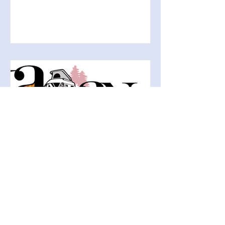
の展示と、総合的なRVパーツと新商品
の展示を行います。 キャンピングカー
シェル製造から、トレンドやニーズに
合わせた最新の部材...
U's
[出展情報] ジャパンキャン
ピングカーショー2025 in