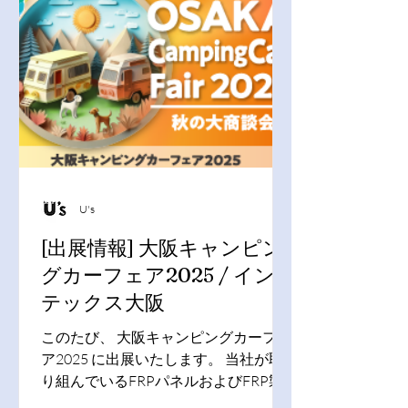
びください。 開催日：2026年1月30日
（金）～2月2日（月） 会場：幕張メッ
セ 展示ホール1～6
U's
[出展情報] 大阪キャンピン
グカーフェア2025 / イン
テックス大阪
このたび、 大阪キャンピングカーフェ
ア2025 に出展いたします。 当社が取
り組んでいるFRPパネルおよびFRP製
品、化粧ベニヤのCNCカット加工製品