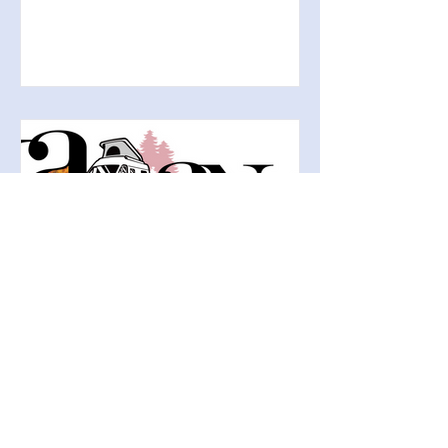
の展示と、総合的なRVパーツと新商品
の展示を行います。 キャンピングカー
シェル製造から、トレンドやニーズに
合わせた最新の部材...
U's
[出展情報] ジャパンキャン
ピングカーショー2025 in