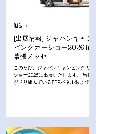
U's
[出展情報] ジャパンキャン
ピングカーショー2026 in
幕張メッセ
このたび、ジャパンキャンピングカー
ショー2025に出展いたします。 当社
が取り組んでいるFRPパネルおよび
FRP製品開発や化粧ベニヤのCNCカッ
ト加工製品の展示と、総合的なRVパー
ツ、新商品の展示販売を行います。 キ
ャンピングカーシェル製造から、トレ
ンドやニーズに合わせた最新の部材提
供まで幅広くご要望にお応えします。
是非、この機会に当ブースへ足をお運