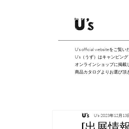
U's official websi
U's（うず）はキャンピン
オンラインショップに掲載
商品カタログよりお選び頂
U's
2023年12月13
[出展情