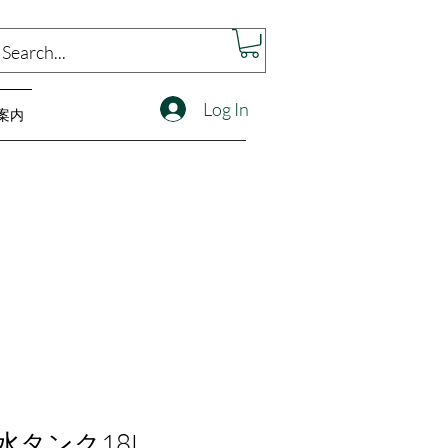
Log In
案内
6 水タンク18L