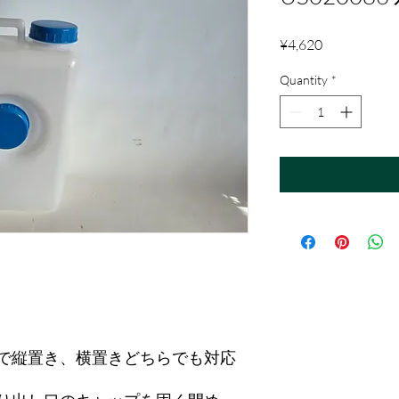
Price
¥4,620
Quantity
*
で縦置き、横置きどちらでも対応