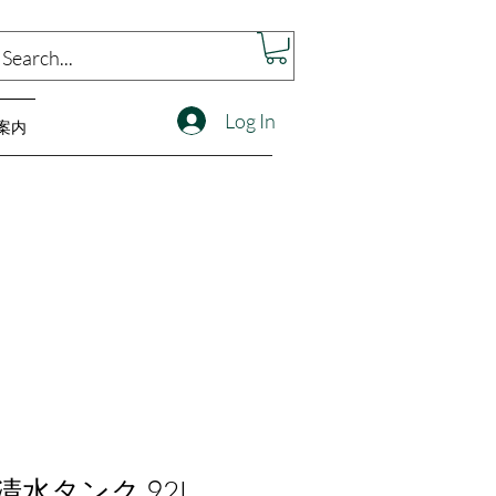
Log In
案内
2 清水タンク 92L