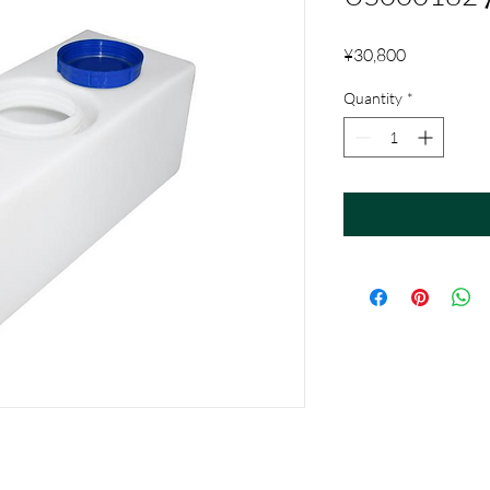
Price
¥30,800
Quantity
*