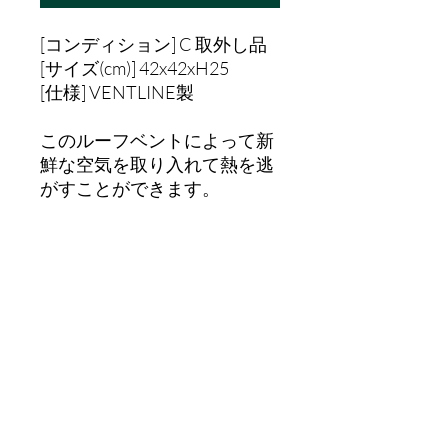
[コンディション] C 取外し品
[サイズ(cm)] 42x42xH25
[仕様] VENTLINE製
このルーフベントによって新
鮮な空気を取り入れて熱を逃
がすことができます。
ハンドノブ式の開閉空気力学
的なくさび形の蓋は、耐久性
のある乳白色のポリプロピレ
ン製です。
通気孔を閉じたときにビニー
ル製のウェザーシールが水の
侵入を防ぎます。
インナーフレームに画像のよ
うなひび割れがございます。